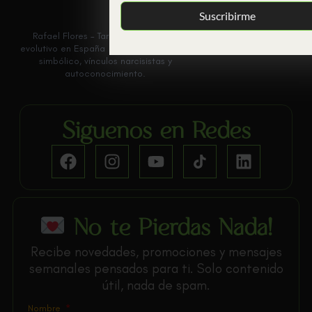
Suscribirme
Rafael Flores – Tarot terapéutico y
evolutivo en España | Acompañamiento
simbólico, vínculos narcisistas y
autoconocimiento.
Siguenos en Redes
No te Pierdas Nada!
Recibe novedades, promociones y mensajes
semanales pensados para ti. Solo contenido
útil, nada de spam.
Nombre