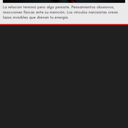
La relación terminó pero algo persiste. Pensamientos obsesivos,
reacciones físicas ante su mención. Los vínculos narcisistas crean
lazos invisibles que drenan tu energía.